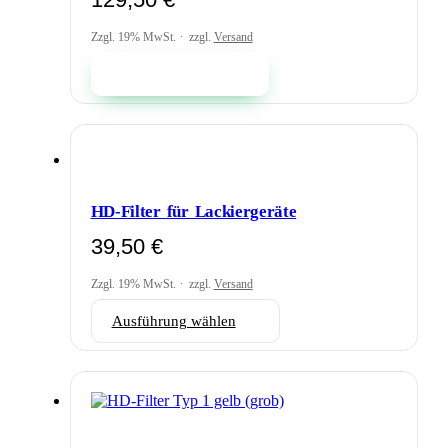
Zzgl. 19% MwSt.
zzgl.
Versand
In den Warenkorb
HD-Filter für Lackiergeräte
39,50
€
Zzgl. 19% MwSt.
zzgl.
Versand
Dieses
Ausführung wählen
Produkt
weist
mehrere
Varianten
auf.
Die
Optionen