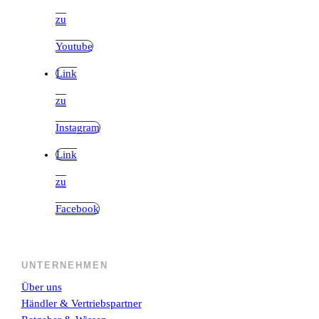
zu
Youtube
Link
zu
Instagram
Link
zu
Facebook
UNTERNEHMEN
Über uns
Händler & Vertriebspartner