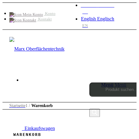
Deutsch
Deutsch
DE
Konto
English
Englisch
Kontakt
EN
Menü
Menü
Products
Startseite
1
/
Warenkorb
search
0
Einkaufswagen
WARENKORB