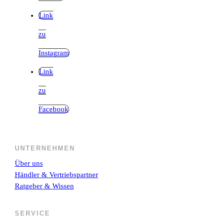
Link
zu
Instagram
Link
zu
Facebook
UNTERNEHMEN
Über uns
Händler & Vertriebspartner
Ratgeber & Wissen
SERVICE