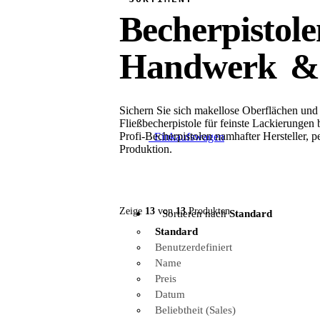
Becherpistol
Handwerk & 
Sichern Sie sich makellose Oberflächen un
Fließbecherpistole für feinste Lackierungen
Profi-Becherpistolen namhafter Hersteller, p
0
Einkaufswagen
Produktion.
Zeige
13
von
13
Produkten
Sortieren nach
Standard
Standard
Benutzerdefiniert
Name
Preis
Datum
Beliebtheit (Sales)