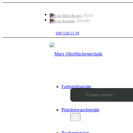
Konto
Kontakt
040 528 11 59
Farbspritzgeräte
Products
Pistolenwaschgeräte
search
Becherpistolen