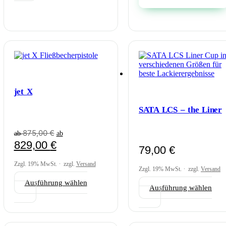
weist
mehrere
Varianten
auf.
Die
Optionen
können
auf
der
Produktseite
jet X
gewählt
werden
SATA LCS – the Liner
875,00
€
ab
ab
829,00
€
79,00
€
Zzgl. 19% MwSt.
zzgl.
Versand
Zzgl. 19% MwSt.
zzgl.
Versand
Ausführung wählen
Ausführung wählen
Dieses
Dieses
Produkt
Produkt
weist
weist
mehrere
mehrere