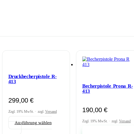
Druckbecherpistole R-
413
Becherpistole Prona R-
413
299,00
€
190,00
€
Zzgl. 19% MwSt.
zzgl.
Versand
Zzgl. 19% MwSt.
zzgl.
Versand
Ausführung wählen
Dieses
In den Warenkorb
Produkt