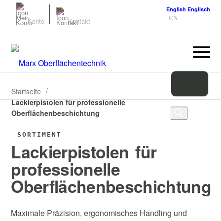
Deutsch
Deutsch
English
Englisch
DE
EN
Konto
Kontakt
/
Startseite
Lackierpistolen für professionelle
Oberflächenbeschichtung
SORTIMENT
Lackierpistolen für
professionelle
Oberflächenbeschichtung
Maximale Präzision, ergonomisches Handling und