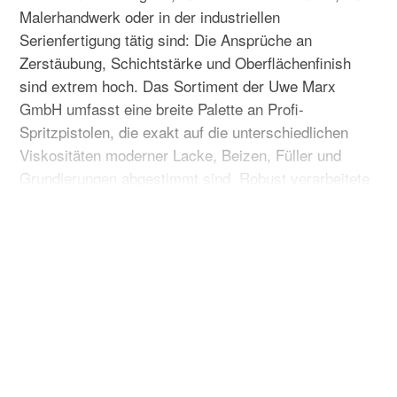
Malerhandwerk oder in der industriellen
Serienfertigung tätig sind: Die Ansprüche an
Zerstäubung, Schichtstärke und Oberflächenfinish
sind extrem hoch. Das Sortiment der Uwe Marx
GmbH umfasst eine breite Palette an Profi-
Spritzpistolen, die exakt auf die unterschiedlichen
Viskositäten moderner Lacke, Beizen, Füller und
Grundierungen abgestimmt sind. Robust verarbeitete
Materialien und ergonomische Designs garantieren
zudem ein ermüdungsfreies Arbeiten im
Dauereinsatz.
Welche Lackierpistolen-Systeme gibt es?
Je nach Objektgröße, Materialmenge und
Arbeitsweise unterscheidet man verschiedene
Zuführungssysteme, die jeweils spezifische Vorteile
im Lackieralltag bieten: