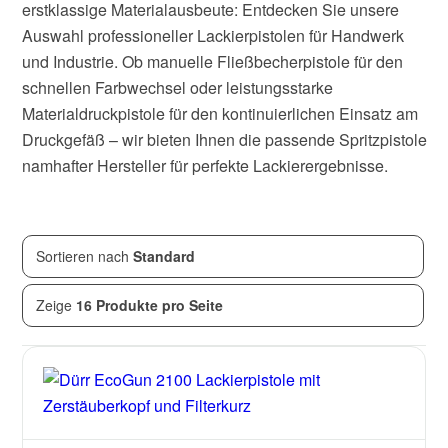
erstklassige Materialausbeute: Entdecken Sie unsere
Auswahl professioneller Lackierpistolen für Handwerk
und Industrie. Ob manuelle Fließbecherpistole für den
schnellen Farbwechsel oder leistungsstarke
Materialdruckpistole für den kontinuierlichen Einsatz am
Druckgefäß – wir bieten Ihnen die passende Spritzpistole
namhafter Hersteller für perfekte Lackierergebnisse.
Sortieren nach
Standard
Zeige
16
von
16
Produkten
Zeige
16 Produkte pro Seite