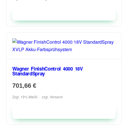
In den Warenkorb
Wagner FinishControl 4000 18V
StandardSpray
701,66
€
Zzgl. 19% MwSt.
zzgl.
Versand
In den Warenkorb