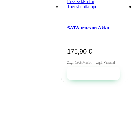
SATA truesun Akku
175,90
€
Zzgl. 19% MwSt.
zzgl.
Versand
In den Warenkorb