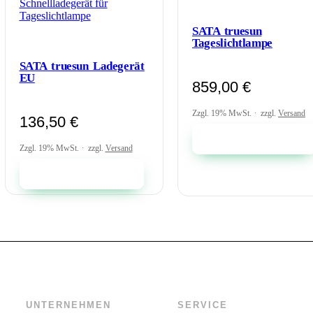
SATA truesun
Tageslichtlampe
SATA truesun Ladegerät
EU
859,00
€
Zzgl. 19% MwSt.
zzgl.
Versand
136,50
€
In den Warenkorb
Zzgl. 19% MwSt.
zzgl.
Versand
In den Warenkorb
UNTERNEHMEN
SERVICE