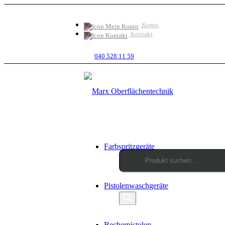
Konto
Kontakt
040 528 11 59
Farbspritzgeräte
Products
Pistolenwaschgeräte
search
Becherpistolen