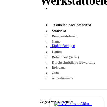
Werkstattbel
Sortieren nach
Standard
Standard
Benutzerdefiniert
Name
0
Einkaufswagen
Preis
Datum
Beliebtheit (Sales)
Durchschnittliche Bewertung
Relevanz
Zufall
Artikelnummer
Zeige
3
von
3
Produkten