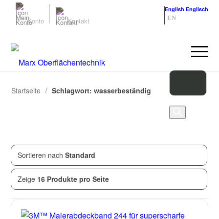
Deutsch
Deutsch
English
Englisch
DE
EN
Konto
Kontakt
/
Startseite
Schlagwort: wasserbeständig
Sortieren nach
Standard
Zeige
1
von
1
Produkten
Zeige
16 Produkte pro Seite