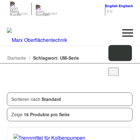
Deutsch
Deutsch
English
Englisch
DE
EN
Konto
Kontakt
/
Startseite
Schlagwort: UM-Serie
Sortieren nach
Standard
Zeige
5
von
5
Produkten
Zeige
16 Produkte pro Seite