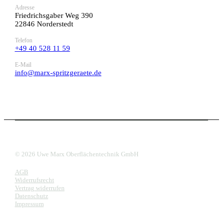
Adresse
Friedrichsgaber Weg 390
22846 Norderstedt
Telefon
+49 40 528 11 59
E-Mail
info@marx-spritzgeraete.de
© 2026 Uwe Marx Oberflächentechnik GmbH
AGB
Widerrufsrecht
Vertrag widerrufen
Datenschutz
Impressum