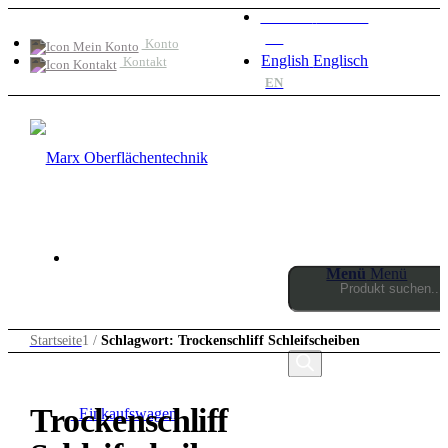
Deutsch
Deutsch
DE
Konto
English
Englisch
Kontakt
EN
Menü
Menü
Products
Startseite
1
/
Schlagwort: Trockenschliff Schleifscheiben
search
Trockenschliff
0
Einkaufswagen