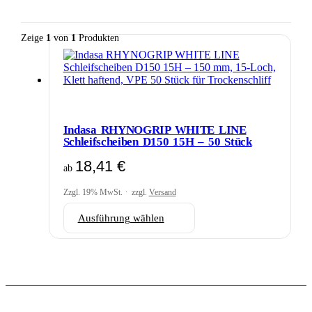
Zeige
1
von
1
Produkten
Indasa RHYNOGRIP WHITE LINE
Schleifscheiben D150 15H – 50 Stück
18,41
€
ab
Zzgl. 19% MwSt.
zzgl.
Versand
Dieses
Ausführung wählen
Produkt
weist
mehrere
Varianten
auf.
Die
Optionen