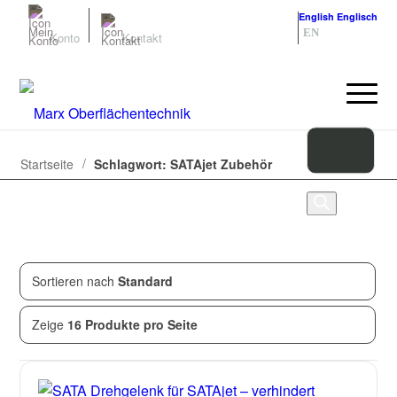
Deutsch
Deutsch
English
Englisch
DE
EN
Konto
Kontakt
/
Startseite
Schlagwort: SATAjet Zubehör
Sortieren nach
Standard
Zeige
5
von
5
Produkten
Zeige
16 Produkte pro Seite