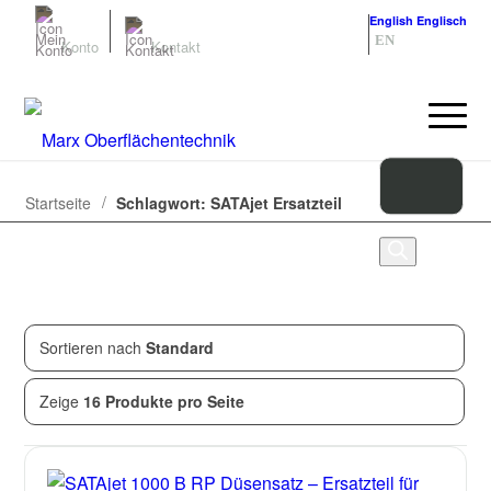
Deutsch
Deutsch
English
Englisch
DE
EN
Konto
Kontakt
/
Startseite
Schlagwort: SATAjet Ersatzteil
Sortieren nach
Standard
Zeige
1
von
1
Produkten
Zeige
16 Produkte pro Seite