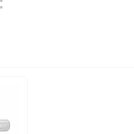
te
te