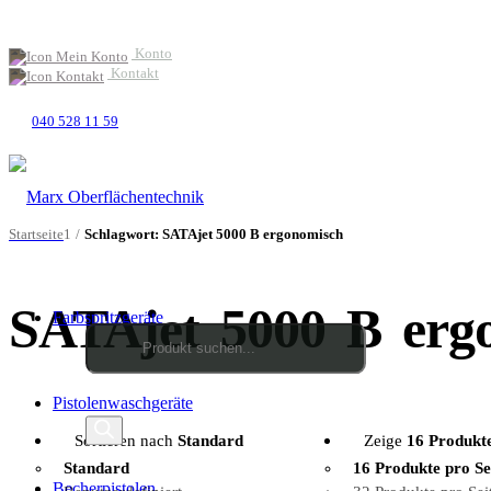
Konto
Kontakt
040 528 11 59
Startseite
1
/
Schlagwort: SATAjet 5000 B ergonomisch
SATAjet 5000 B erg
Farbspritzgeräte
Products
Pistolenwaschgeräte
search
Sortieren nach
Standard
Zeige
16 Produkte
Standard
16 Produkte pro Se
Becherpistolen