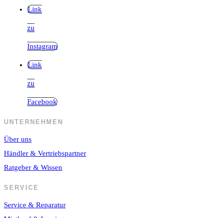
Link
zu
Instagram
Link
zu
Facebook
UNTERNEHMEN
Über uns
Händler & Vertriebspartner
Ratgeber & Wissen
SERVICE
Service & Reparatur