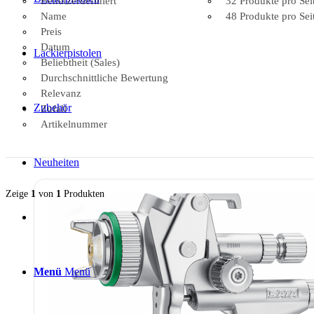
Benutzerdefiniert
32 Produkte pro Sei
Name
48 Produkte pro Sei
Preis
Datum
Lackierpistolen
Beliebtheit (Sales)
Durchschnittliche Bewertung
Relevanz
Zubehör
Zufall
Artikelnummer
Neuheiten
Zeige
1
von
1
Produkten
Menü
Menü