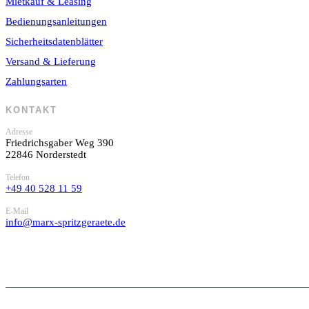
Mietkauf & Leasing
Bedienungsanleitungen
Sicherheitsdatenblätter
Versand & Lieferung
Zahlungsarten
KONTAKT
Adresse
Friedrichsgaber Weg 390
22846 Norderstedt
Telefon
+49 40 528 11 59
E-Mail
info@marx-spritzgeraete.de