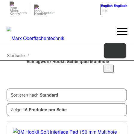
Deutsch
Deutsch
English
Englisch
DE
EN
Konto
Kontakt
/
Startseite
Schlagwort: Hookit Schleifpad Multihole
Sortieren nach
Standard
Zeige
1
von
1
Produkten
Zeige
16 Produkte pro Seite