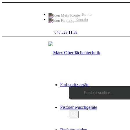
Konto
Kontakt
040 528 11 59
Farbspritzgeräte
Products
Pistolenwaschgeräte
search
Becherpistolen