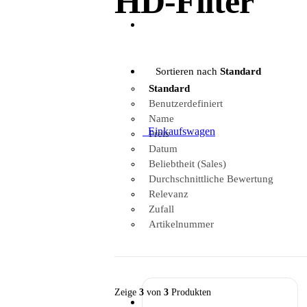
HD-Filter
Sortieren nach
Standard
Standard
Benutzerdefiniert
Name
0
Einkaufswagen
Preis
Datum
Beliebtheit (Sales)
Durchschnittliche Bewertung
Relevanz
Zufall
Artikelnummer
Zeige
3
von
3
Produkten