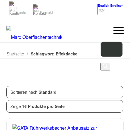
Deutsch
Deutsch
English
Englisch
DE
EN
Konto
Kontakt
/
Startseite
Schlagwort: Effektlacke
Sortieren nach
Standard
Zeige
1
von
1
Produkten
Zeige
16 Produkte pro Seite