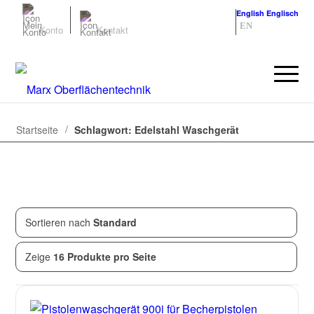
Deutsch
Deutsch
English
Englisch
DE
EN
Konto
Kontakt
/
Startseite
Schlagwort: Edelstahl Waschgerät
Sortieren nach
Standard
Zeige
2
von
2
Produkten
Zeige
16 Produkte pro Seite