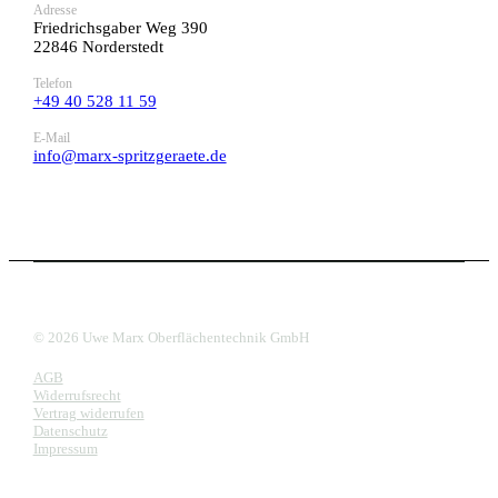
Adresse
Friedrichsgaber Weg 390
22846 Norderstedt
Telefon
+49 40 528 11 59
E-Mail
info@marx-spritzgeraete.de
© 2026 Uwe Marx Oberflächentechnik GmbH
AGB
Widerrufsrecht
Vertrag widerrufen
Datenschutz
Impressum