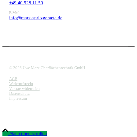
+49 40 528 11 59
E-Mail
info@marx-spritzgeraete.de
© 2026 Uwe Marx Oberflächentechnik GmbH
AGB
Widerrufsrecht
Vertrag widerrufen
Datenschutz
Impressum
Nach oben scrollen