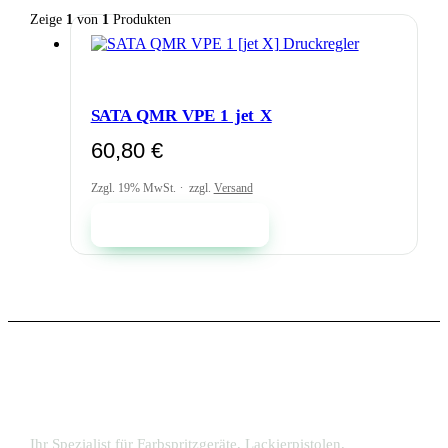
Zeige
1
von
1
Produkten
SATA QMR VPE 1 jet X
60,80
€
Zzgl. 19% MwSt.
zzgl.
Versand
In den Warenkorb
Ihr Spezialist für Farbspritzgeräte, Lackierpistolen,