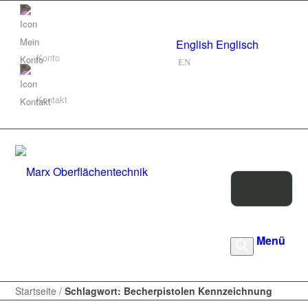
Deutsch
Deutsch
DE
English
Englisch
Konto
EN
Kontakt
Products
Menü
search
Startseite
/
Schlagwort: Becherpistolen Kennzeichnung