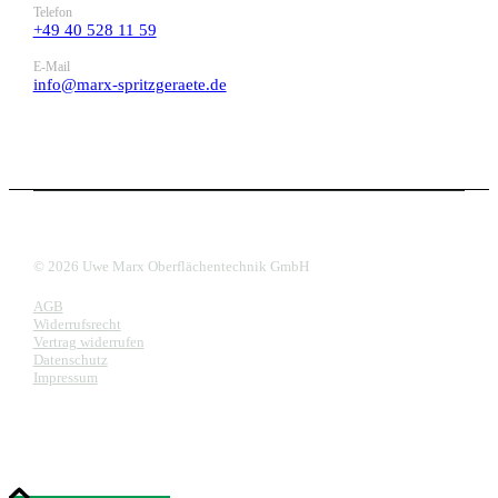
Telefon
+49 40 528 11 59
E-Mail
info@marx-spritzgeraete.de
© 2026 Uwe Marx Oberflächentechnik GmbH
AGB
Widerrufsrecht
Vertrag widerrufen
Datenschutz
Impressum