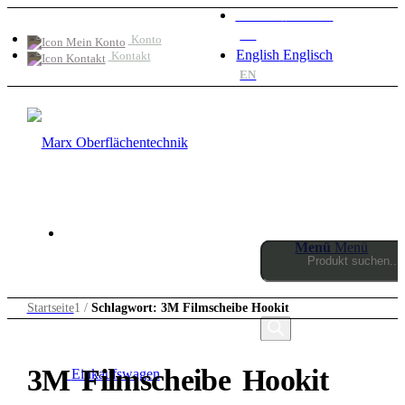
Deutsch
Deutsch
DE
Konto
English
Englisch
Kontakt
EN
Menü
Menü
Products
Startseite
1
/
Schlagwort: 3M Filmscheibe Hookit
search
3M Filmscheibe Hookit
0
Einkaufswagen