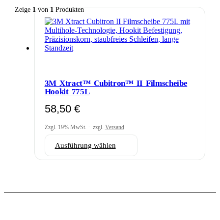
Zeige
1
von
1
Produkten
3M Xtract™ Cubitron™ II Filmscheibe
Hookit 775L
58,50
€
Zzgl. 19% MwSt.
zzgl.
Versand
Dieses
Ausführung wählen
Produkt
weist
mehrere
Varianten
auf.
Die
Optionen
können