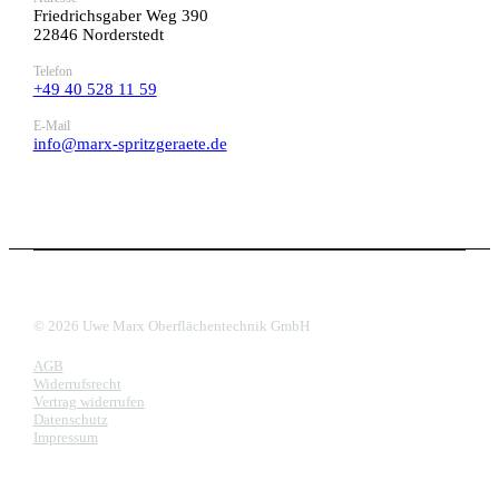
Friedrichsgaber Weg 390
22846 Norderstedt
Telefon
+49 40 528 11 59
E-Mail
info@marx-spritzgeraete.de
© 2026 Uwe Marx Oberflächentechnik GmbH
AGB
Widerrufsrecht
Vertrag widerrufen
Datenschutz
Impressum