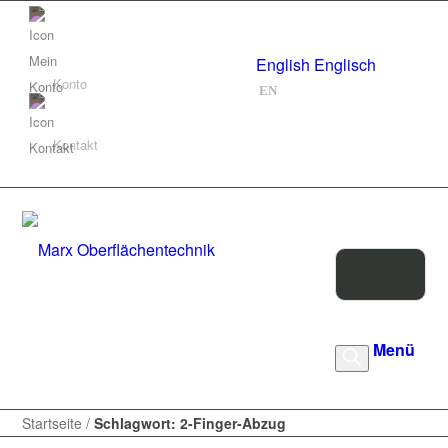
Deutsch
Deutsch
DE
English
Englisch
Konto
EN
Kontakt
Products
Menü
search
Startseite
/
Schlagwort: 2-Finger-Abzug