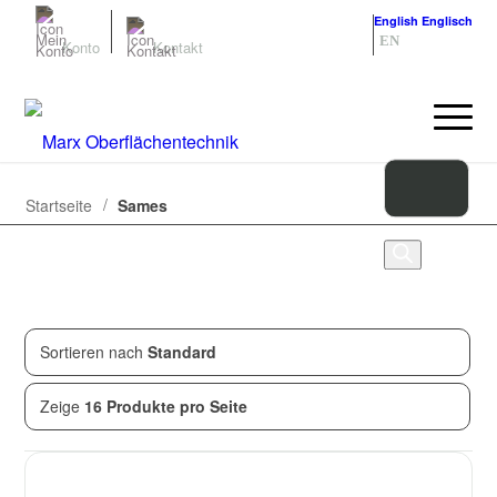
Deutsch
Deutsch
English
Englisch
DE
EN
Konto
Kontakt
/
Startseite
Sames
Sortieren nach
Standard
Zeige
15
von
15
Produkten
Zeige
16 Produkte pro Seite