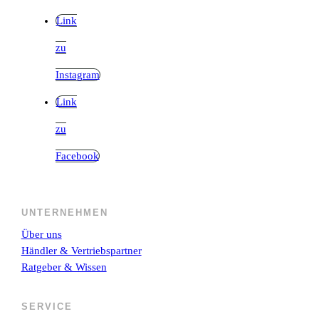
Link
zu
Instagram
Link
zu
Facebook
UNTERNEHMEN
Über uns
Händler & Vertriebspartner
Ratgeber & Wissen
SERVICE