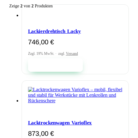
Zeige
2
von
2
Produkten
Lackierdrehtisch Lacky
746,00
€
Zzgl. 19% MwSt.
zzgl.
Versand
In den Warenkorb
Lacktrockenwagen Varioflex
873,00
€