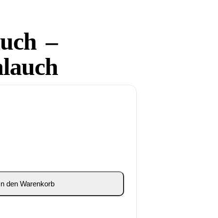
uch –
hlauch
In den Warenkorb