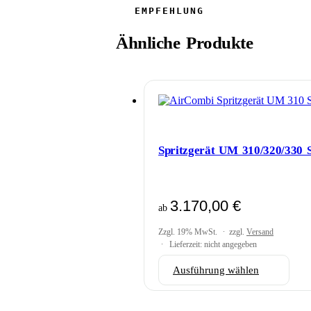
Ähnliche Produkte
Spritzgerät UM 310/320/330 
3.170,00
€
ab
Zzgl. 19% MwSt.
zzgl.
Versand
Lieferzeit: nicht angegeben
Dies
Ausführung wählen
Prod
weis
mehr