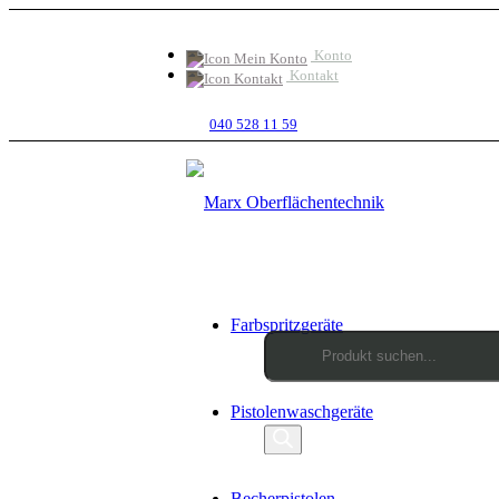
Konto
Kontakt
040 528 11 59
Farbspritzgeräte
Products
Pistolenwaschgeräte
search
Becherpistolen