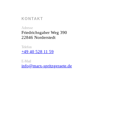
KONTAKT
Adresse
Friedrichsgaber Weg 390
22846 Norderstedt
Telefon
+49 40 528 11 59
E-Mail
info@marx-spritzgeraete.de