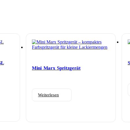
SL
S
Mini Marx Spritzgerät
Weiterlesen
es
ukt
t
ere