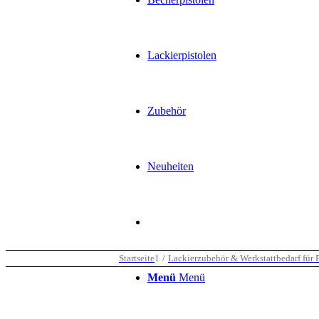
Lackierpistolen
Zubehör
Neuheiten
Startseite
1
/
Lackierzubehör & Werkstattbedarf für P
Menü
Menü