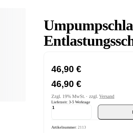
Umpumpschla
Entlastungssc
46,90
€
46,90
€
Zzgl. 19% MwSt.
zzgl.
Versand
Lieferzeit: 3-5 Werktage
Umpumpschlauch
-
Entlastungsschlauch
Menge
Artikelnummer:
2113