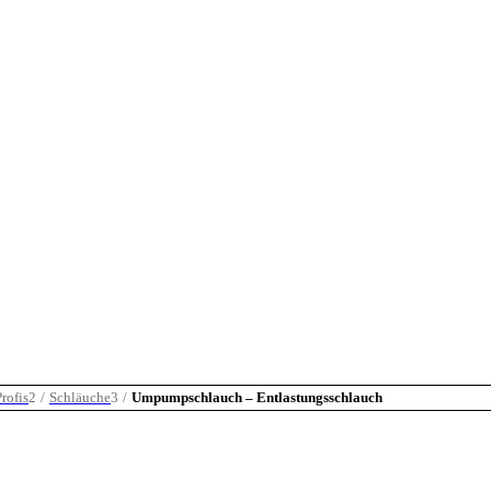
rofis
2
/
Schläuche
3
/
Umpumpschlauch – Entlastungsschlauch