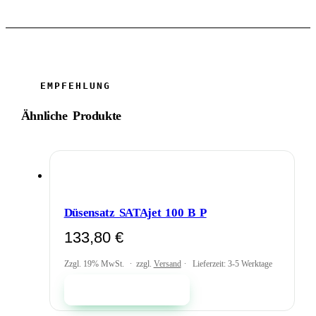
Ähnliche Produkte
Düsensatz SATAjet 100 B P
133,80
€
Zzgl. 19% MwSt.
zzgl.
Versand
Lieferzeit: 3-5 Werktage
In den Warenkorb