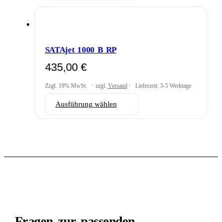
SATAjet 1000 B RP
435,00
€
Zzgl. 19% MwSt.
zzgl.
Versand
Lieferzeit: 3-5 Werktage
Dieses
Ausführung wählen
Produkt
weist
mehrere
Varianten
auf.
Die
Optionen
können
auf
der
BERATUNG
Produktseite
gewählt
Fragen zur passenden
werden