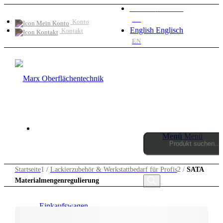
Deutsch
Deutsch
DE
Konto
English
Englisch
Kontakt
EN
Menü
Menü
Products
Startseite
1
/
Lackierzubehör & Werkstattbedarf für Profis
2
/
SATA
Materialmengenregulierung
search
0
Einkaufswagen