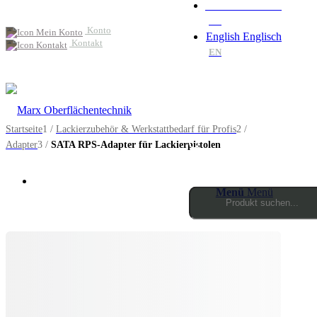
Deutsch
Deutsch
DE
Konto
English
Englisch
Kontakt
EN
Startseite
1
/
Lackierzubehör & Werkstattbedarf für Profis
2
/
Adapter
3
/
SATA RPS-Adapter für Lackierpistolen
Menü
Menü
Products
search
0
Einkaufswagen