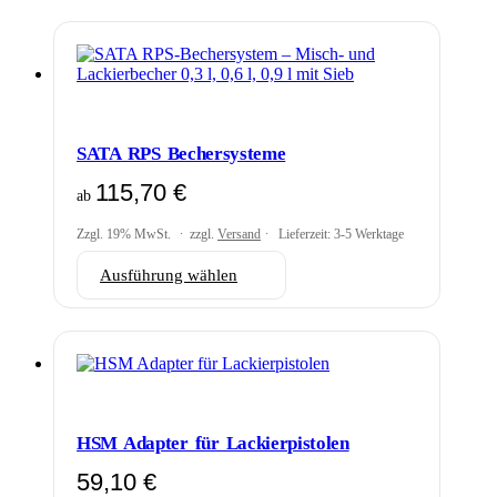
weist
mehrere
Varianten
auf.
Die
Optionen
können
auf
SATA RPS Bechersysteme
der
Produktseite
115,70
€
ab
gewählt
werden
Zzgl. 19% MwSt.
zzgl.
Versand
Lieferzeit: 3-5 Werktage
Dieses
Ausführung wählen
Produkt
weist
mehrere
Varianten
auf.
Die
Optionen
können
HSM Adapter für Lackierpistolen
auf
der
59,10
€
Produktseite