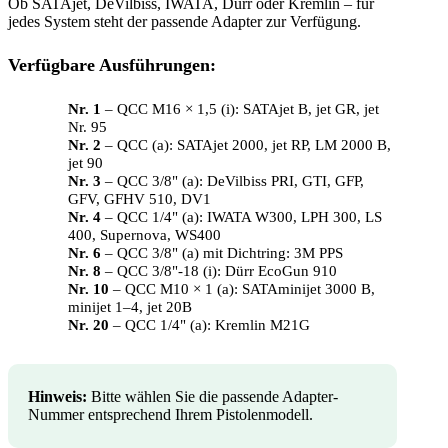
Ob SATAjet, DeVilbiss, IWATA, Dürr oder Kremlin – für
jedes System steht der passende Adapter zur Verfügung.
Verfügbare Ausführungen:
Nr. 1
– QCC M16 × 1,5 (i): SATAjet B, jet GR, jet
Nr. 95
Nr. 2
– QCC (a): SATAjet 2000, jet RP, LM 2000 B,
jet 90
Nr. 3
– QCC 3/8" (a): DeVilbiss PRI, GTI, GFP,
GFV, GFHV 510, DV1
Nr. 4
– QCC 1/4" (a): IWATA W300, LPH 300, LS
400, Supernova, WS400
Nr. 6
– QCC 3/8" (a) mit Dichtring: 3M PPS
Nr. 8
– QCC 3/8"-18 (i): Dürr EcoGun 910
Nr. 10
– QCC M10 × 1 (a): SATAminijet 3000 B,
minijet 1–4, jet 20B
Nr. 20
– QCC 1/4" (a): Kremlin M21G
Hinweis:
Bitte wählen Sie die passende Adapter-
Nummer entsprechend Ihrem Pistolenmodell.