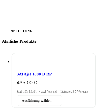
Ähnliche Produkte
SATAjet 1000 B RP
435,00
€
Zzgl. 19% MwSt.
zzgl.
Versand
Lieferzeit: 3-5 Werktage
Dieses
Ausführung wählen
Produkt