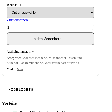
MODELL
Zurücksetzen
SATA
RPS-
Adapter
In den Warenkorb
für
Lackierpistolen
Menge
Artikelnummer:
n. v.
Kategorien:
Adapter
,
Becher & Mischbecher
,
Düsen und
Zubehör
,
Lackierzubehör & Werkstattbedarf für Profis
Marke:
Sata
Vorteile