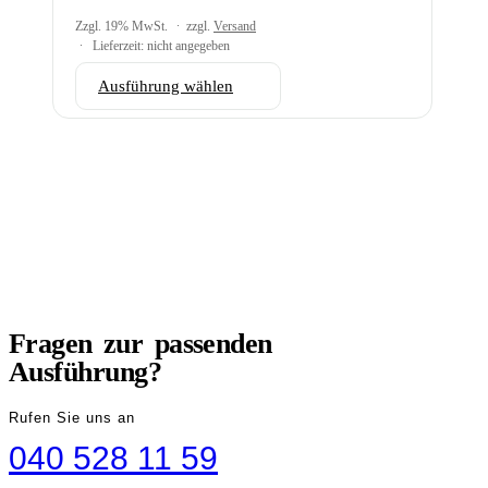
gewählt
Zzgl. 19% MwSt.
zzgl.
Versand
werden
Lieferzeit: nicht angegeben
Dieses
Ausführung wählen
Produkt
weist
mehrere
Varianten
auf.
Die
Optionen
können
auf
der
BERATUNG
Produktseite
gewählt
Fragen zur passenden
werden
Ausführung?
Rufen Sie uns an
040 528 11 59