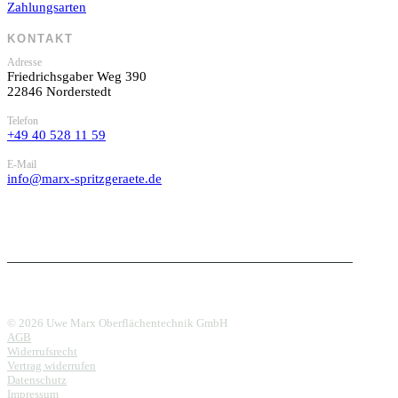
Zahlungsarten
KONTAKT
Adresse
Friedrichsgaber Weg 390
22846 Norderstedt
Telefon
+49 40 528 11 59
E-Mail
info@marx-spritzgeraete.de
© 2026 Uwe Marx Oberflächentechnik GmbH
AGB
Widerrufsrecht
Vertrag widerrufen
Datenschutz
Impressum