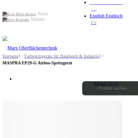
Deutsch
Deutsch
DE
Konto
English
Englisch
Kontakt
EN
Startseite
1
/
Farbspritzgeräte für Handwerk & Industrie
2
/
MASPRA EP29-G Airless-Spritzgerät
Menü
Menü
Products
search
0
Einkaufswagen