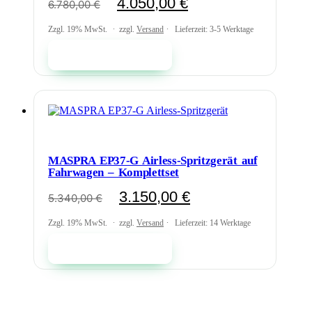
4.050,00
€
6.780,00
€
Preis
Preis
war:
ist:
Zzgl. 19% MwSt.
zzgl.
Versand
Lieferzeit: 3-5 Werktage
6.780,00 €
4.050,00 €.
In den Warenkorb
MASPRA EP37-G Airless-Spritzgerät auf
Fahrwagen – Komplettset
Ursprünglicher
Aktueller
3.150,00
€
5.340,00
€
Preis
Preis
war:
ist:
Zzgl. 19% MwSt.
zzgl.
Versand
Lieferzeit: 14 Werktage
5.340,00 €
3.150,00 €.
In den Warenkorb