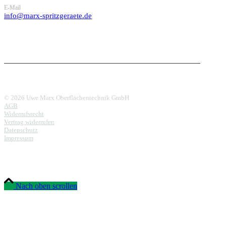
E-Mail
info@marx-spritzgeraete.de
© 2026 Uwe Marx Oberflächentechnik GmbH
AGB
Widerrufsrecht
Vertrag widerrufen
Datenschutz
Impressum
Nach oben scrollen