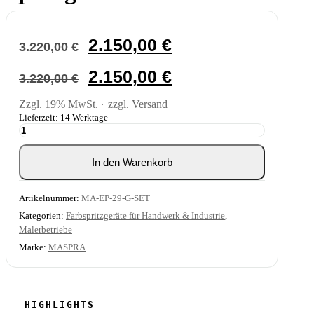
Ursprünglicher
Aktueller
2.150,00
€
3.220,00
€
Preis
Preis
war:
ist:
Ursprünglicher
Aktueller
2.150,00
€
3.220,00
€
3.220,00 €
2.150,00 €.
Preis
Preis
war:
ist:
Zzgl. 19% MwSt.
zzgl.
Versand
3.220,00 €
2.150,00 €.
Lieferzeit: 14 Werktage
MASPRA
EP29-
G
In den Warenkorb
Airless-
Spritzgerät
Menge
Artikelnummer:
MA-EP-29-G-SET
Kategorien:
Farbspritzgeräte für Handwerk & Industrie
,
Malerbetriebe
Marke:
MASPRA