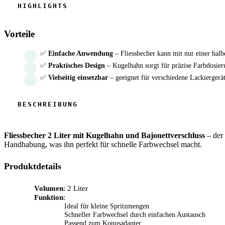
Vorteile
✅
Einfache Anwendung
– Fliessbecher kann mit nur einer ha
✅
Praktisches Design
– Kugelhahn sorgt für präzise Farbdosie
✅
Vielseitig einsetzbar
– geeignet für verschiedene Lackiergerä
Fliessbecher 2 Liter mit Kugelhahn und Bajonettverschluss
– der 
Handhabung, was ihn perfekt für schnelle Farbwechsel macht.
Produktdetails
Volumen
: 2 Liter
Funktion
:
Ideal für kleine Spritzmengen
Schneller Farbwechsel durch einfachen Austausch
Passend zum Konusadapter