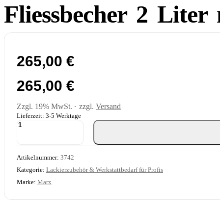
Fliessbecher 2 Liter
265,00
€
265,00
€
Zzgl. 19% MwSt.
zzgl.
Versand
Lieferzeit: 3-5 Werktage
Fliessbecher
2
Liter
mit
Artikelnummer:
3742
Bajonettverschluss
Menge
Kategorie:
Lackierzubehör & Werkstattbedarf für Profis
Marke:
Marx