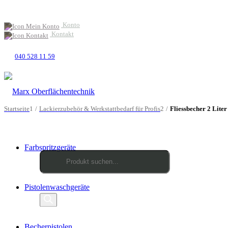
Konto
Kontakt
040 528 11 59
Startseite
1
/
Lackierzubehör & Werkstattbedarf für Profis
2
/
Fliessbecher 2 Liter
Farbspritzgeräte
Products
Pistolenwaschgeräte
search
Becherpistolen