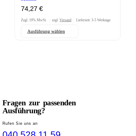
74,27
€
Zzgl. 19% MwSt.
zzgl.
Versand
Lieferzeit: 3-5 Werktage
Dieses
Ausführung wählen
Produkt
weist
mehrere
Varianten
auf.
Die
Optionen
können
auf
der
BERATUNG
Produktseite
gewählt
Fragen zur passenden
werden
Ausführung?
Rufen Sie uns an
040 528 11 59