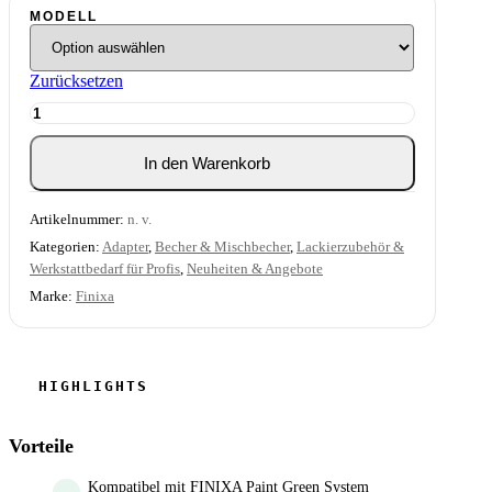
MODELL
Zurücksetzen
FINIXA
GPS
Adapter
In den Warenkorb
für
Lackierpistolen
Menge
Artikelnummer:
n. v.
Kategorien:
Adapter
,
Becher & Mischbecher
,
Lackierzubehör &
Werkstattbedarf für Profis
,
Neuheiten & Angebote
Marke:
Finixa
Vorteile
Kompatibel mit FINIXA Paint Green System