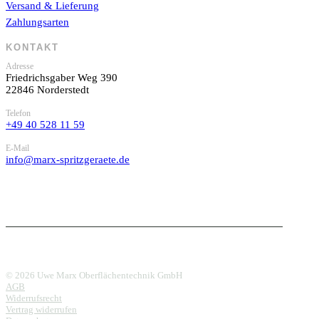
Versand & Lieferung
Zahlungsarten
KONTAKT
Adresse
Friedrichsgaber Weg 390
22846 Norderstedt
Telefon
+49 40 528 11 59
E-Mail
info@marx-spritzgeraete.de
© 2026 Uwe Marx Oberflächentechnik GmbH
AGB
Widerrufsrecht
Vertrag widerrufen