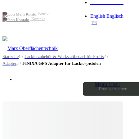
Deutsch
Deutsch
DE
Konto
English
Englisch
Kontakt
EN
Startseite
1
/
Lackierzubehör & Werkstattbedarf für Profis
2
/
Adapter
3
/
FINIXA GPS Adapter für Lackierpistolen
Menü
Menü
Products
search
0
Einkaufswagen