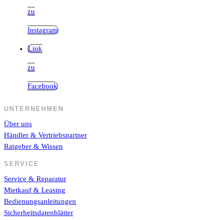
zu
Instagram
Link
zu
Facebook
UNTERNEHMEN
Über uns
Händler & Vertriebspartner
Ratgeber & Wissen
SERVICE
Service & Reparatur
Mietkauf & Leasing
Bedienungsanleitungen
Sicherheitsdatenblätter