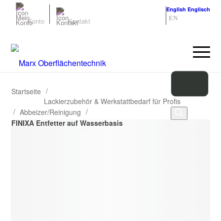
Deutsch
Deutsch
English
Englisch
DE
EN
Konto
Kontakt
/
Startseite
Lackierzubehör & Werkstattbedarf für Profis
/
/
Abbeizer/Reinigung
FINIXA Entfetter auf Wasserbasis