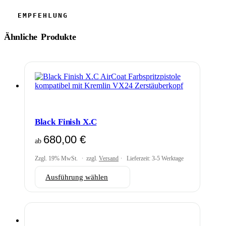
Ähnliche Produkte
Black Finish X.C
680,00
€
ab
Zzgl. 19% MwSt.
zzgl.
Versand
Lieferzeit: 3-5 Werktage
Dieses
Ausführung wählen
Produkt
weist
mehrere
Varianten
auf.