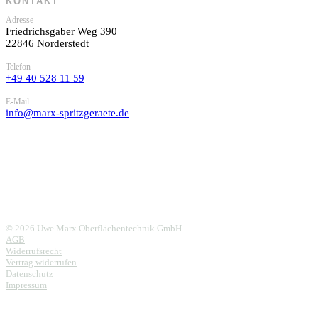
KONTAKT
Adresse
Friedrichsgaber Weg 390
22846 Norderstedt
Telefon
+49 40 528 11 59
E-Mail
info@marx-spritzgeraete.de
© 2026 Uwe Marx Oberflächentechnik GmbH
AGB
Widerrufsrecht
Vertrag widerrufen
Datenschutz
Impressum