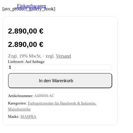
0
Einkaufswagen
[avs_product_gallery_hook]
2.890,00
€
2.890,00
€
Zzgl. 19% MwSt.
zzgl.
Versand
Lieferzeit: Auf Anfrage
Elektrische
Membranpumpe
MA
In den Warenkorb
4000
AirCombi
Menge
Artikelnummer:
A4000H-AC
Kategorien:
Farbspritzgeräte für Handwerk & Industrie
,
Malerbetriebe
Marke:
MASPRA