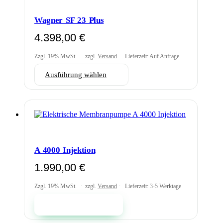
Die
Optionen
Wagner SF 23 Plus
können
auf
4.398,00
€
der
Produktseite
Zzgl. 19% MwSt.
zzgl.
Versand
Lieferzeit: Auf Anfrage
gewählt
werden
Dieses
Ausführung wählen
Produkt
weist
mehrere
Varianten
auf.
Die
Optionen
können
A 4000 Injektion
auf
der
1.990,00
€
Produktseite
gewählt
Zzgl. 19% MwSt.
zzgl.
Versand
Lieferzeit: 3-5 Werktage
werden
In den Warenkorb