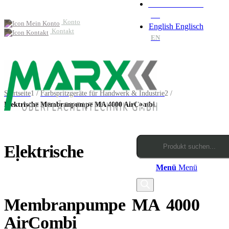
Deutsch
Deutsch
DE
Konto
English
Englisch
Kontakt
EN
Startseite
1
/
Farbspritzgeräte für Handwerk & Industrie
2
/
Elektrische Membranpumpe MA 4000 AirCombi
Products
Elektrische
Menü
Menü
search
Membranpumpe MA 4000
AirCombi