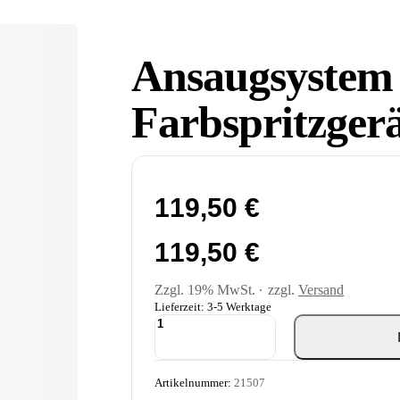
Ansaugsystem 
Farbspritzger
119,50
€
119,50
€
Zzgl. 19% MwSt.
zzgl.
Versand
Lieferzeit: 3-5 Werktage
Ansaugsystem
starr
für
Farbspritzgeräte
Artikelnummer:
21507
Menge