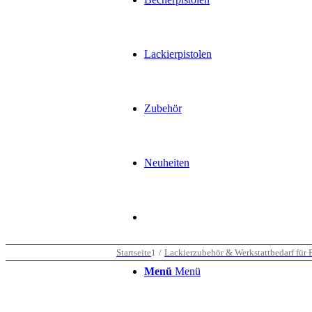
Lackierpistolen
Zubehör
Neuheiten
Startseite
1
/
Lackierzubehör & Werkstattbedarf für P
Menü
Menü