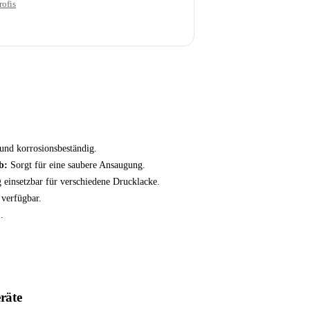
rofis
und korrosionsbeständig.
b:
Sorgt für eine saubere Ansaugung.
g einsetzbar für verschiedene Drucklacke.
verfügbar.
.
räte