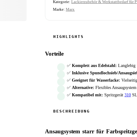
Kategorie:
Lackierzubehör & Werkstattbedarf für P
Marke:
Marx
Vorteile
✅
Komplett aus Edelstahl:
Langlebig 
✅
Inklusive Spundlochsieb/Ansaugsie
✅
Geeignet für Wasserlacke:
Vielseiti
✅
Alternative:
Flexibles Ansaugsystem 
✅
Kompatibel mit:
Spritzgerät
310
SL
Ansaugsystem starr für Farbspritzge