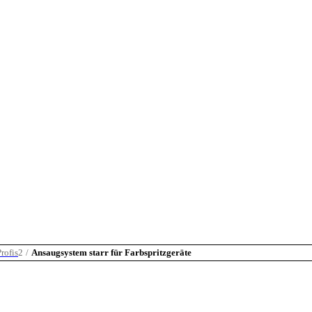
rofis
2
/
Ansaugsystem starr für Farbspritzgeräte