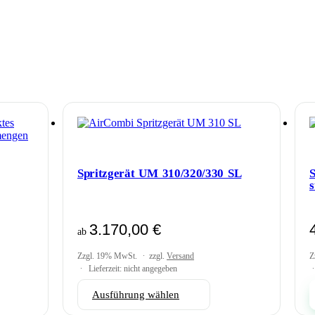
Spritzgerät UM 310/320/330 SL
S
s
3.170,00
€
ab
Zzgl. 19% MwSt.
zzgl.
Versand
Z
Lieferzeit: nicht angegeben
Dieses
Ausführung wählen
Produkt