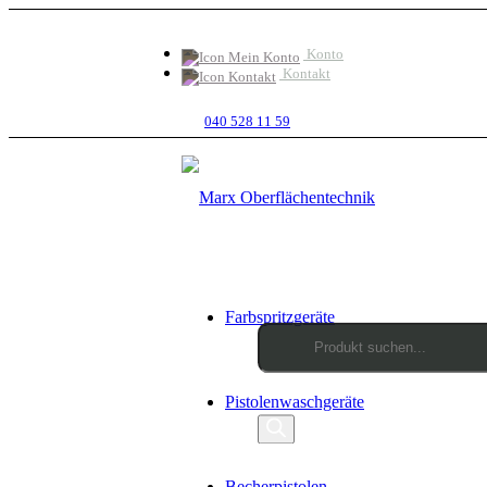
Konto
Kontakt
040 528 11 59
Farbspritzgeräte
Products
Pistolenwaschgeräte
search
Becherpistolen