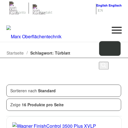
Deutsch
Deutsch
English
Englisch
DE
EN
Konto
Kontakt
/
Startseite
Schlagwort: Türblatt
Sortieren nach
Standard
Zeige
2
von
2
Produkten
Zeige
16 Produkte pro Seite