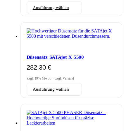
Dieses
Ausführung wählen
Produkt
weist
mehrere
Varianten
auf.
Die
Optionen
können
auf
Düsensatz SATAjet X 5500
der
Produktseite
282,30
€
gewählt
werden
Zzgl. 19% MwSt.
zzgl.
Versand
Dieses
Ausführung wählen
Produkt
weist
mehrere
Varianten
auf.
Die
Optionen
können