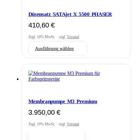
auf
der
Düsensatz SATAjet X 5500 PHASER
Produktseite
gewählt
410,60
€
werden
Zzgl. 19% MwSt.
zzgl.
Versand
Dieses
Ausführung wählen
Produkt
weist
mehrere
Varianten
auf.
Die
Optionen
können
auf
Membranpumpe M3 Premium
der
Produktseite
3.950,00
€
gewählt
werden
Zzgl. 19% MwSt.
zzgl.
Versand
In den Warenkorb