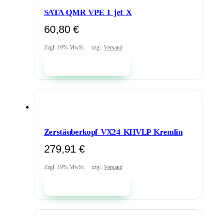
können
SATA QMR VPE 1 jet X
auf
der
60,80
€
Produktseite
gewählt
Zzgl. 19% MwSt.
zzgl.
Versand
werden
In den Warenkorb
Zerstäuberkopf VX24 KHVLP Kremlin
279,91
€
Zzgl. 19% MwSt.
zzgl.
Versand
In den Warenkorb