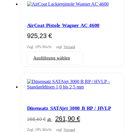
AirCoat Pistole Wagner AC 4600
925,23
€
Zzgl. 19% MwSt.
zzgl.
Versand
Dieses
Ausführung wählen
Produkt
weist
mehrere
Varianten
auf.
Die
Optionen
können
auf
Düsensatz SATAjet 3000 B RP / HVLP
der
Produktseite
261,90
€
268,40
€
ab
gewählt
werden
Zzgl. 19% MwSt.
zzgl.
Versand