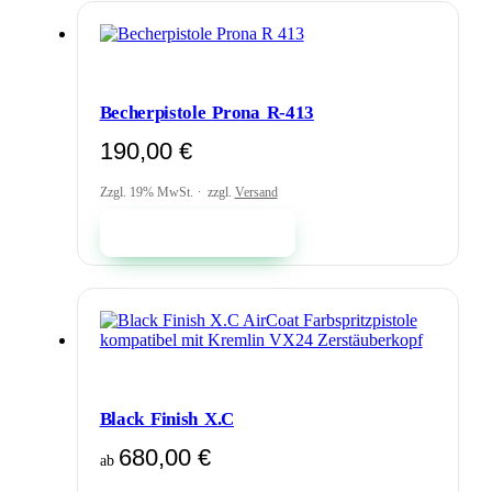
mehrere
Varianten
auf.
Die
Optionen
können
Becherpistole Prona R-413
auf
der
190,00
€
Produktseite
gewählt
Zzgl. 19% MwSt.
zzgl.
Versand
werden
In den Warenkorb
Black Finish X.C
680,00
€
ab