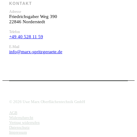
KONTAKT
Adresse
Friedrichsgaber Weg 390
22846 Norderstedt
Telefon
+49 40 528 11 59
E-Mail
info@marx-spritzgeraete.de
© 2026 Uwe Marx Oberflächentechnik GmbH
AGB
Widerrufsrecht
Vertrag widerrufen
Datenschutz
Impressum