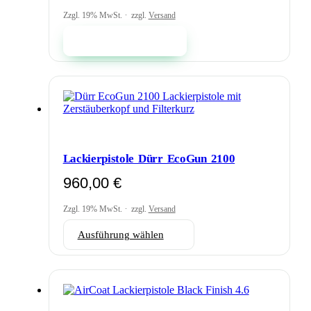
Zzgl. 19% MwSt.
zzgl.
Versand
In den Warenkorb
Lackierpistole Dürr EcoGun 2100
960,00
€
Zzgl. 19% MwSt.
zzgl.
Versand
Dieses
Ausführung wählen
Produkt
weist
mehrere
Varianten
auf.
Die