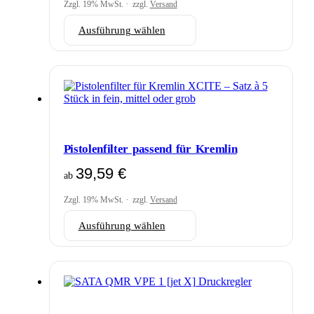
Zzgl. 19% MwSt.
zzgl.
Versand
Dieses
Ausführung wählen
Produkt
weist
mehrere
Varianten
auf.
Die
Optionen
können
auf
Pistolenfilter passend für Kremlin
der
Produktseite
39,59
€
ab
gewählt
werden
Zzgl. 19% MwSt.
zzgl.
Versand
Dieses
Ausführung wählen
Produkt
weist
mehrere
Varianten
auf.
Die
Optionen