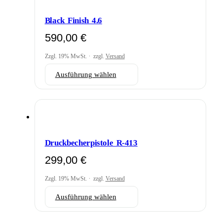
Optionen
können
Black Finish 4.6
auf
der
590,00
€
Produktseite
gewählt
Zzgl. 19% MwSt.
zzgl.
Versand
werden
Dieses
Ausführung wählen
Produkt
weist
mehrere
Varianten
auf.
Die
Optionen
Druckbecherpistole R-413
können
auf
299,00
€
der
Produktseite
Zzgl. 19% MwSt.
zzgl.
Versand
gewählt
werden
Dieses
Ausführung wählen
Produkt
weist