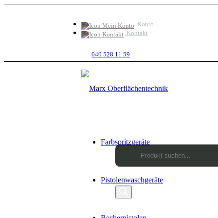
Konto
Kontakt
040 528 11 59
Farbspritzgeräte
Products
Pistolenwaschgeräte
search
Becherpistolen