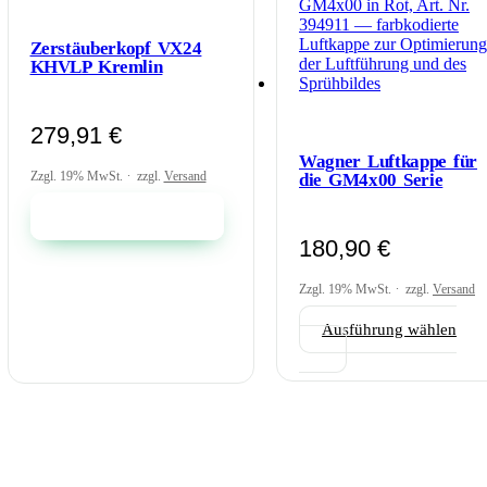
Zerstäuberkopf VX24
KHVLP Kremlin
279,91
€
Wagner Luftkappe für
Zzgl. 19% MwSt.
zzgl.
Versand
die GM4x00 Serie
In den Warenkorb
180,90
€
Zzgl. 19% MwSt.
zzgl.
Versand
Ausführung wählen
Dieses
Produkt
weist
mehrere
Varianten
auf.
Die
Optionen