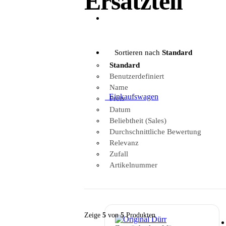
Ersatzteil
Sortieren nach
Standard
Standard
Benutzerdefiniert
Name
0
Einkaufswagen
Preis
Datum
Beliebtheit (Sales)
Durchschnittliche Bewertung
Relevanz
Zufall
Artikelnummer
Zeige
5
von
5
Produkten