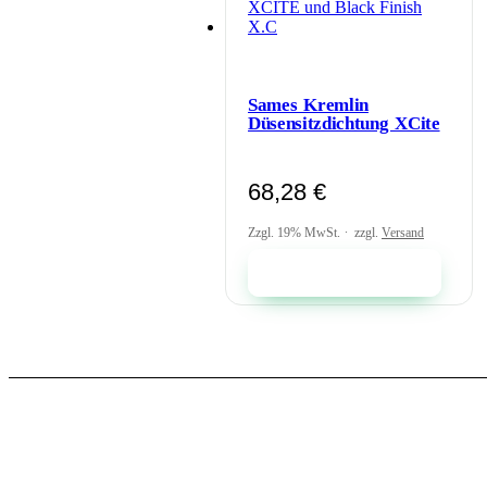
Sames Kremlin
Düsensitzdichtung XCite
68,28
€
Zzgl. 19% MwSt.
zzgl.
Versand
In den Warenkorb