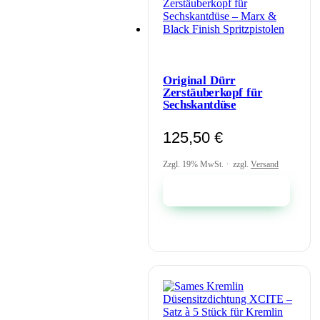
Original Dürr
Zerstäuberkopf für
Sechskantdüse
125,50
€
Zzgl. 19% MwSt.
zzgl.
Versand
In den Warenkorb