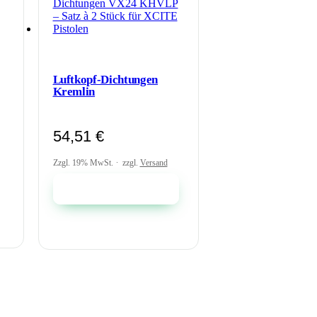
Luftkopf-Dichtungen
Kremlin
54,51
€
Zzgl. 19% MwSt.
zzgl.
Versand
In den Warenkorb