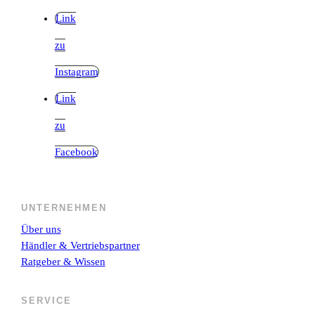
Link
zu
Instagram
Link
zu
Facebook
UNTERNEHMEN
Über uns
Händler & Vertriebspartner
Ratgeber & Wissen
SERVICE