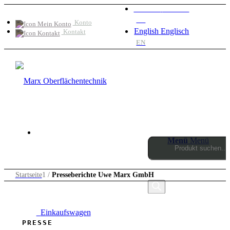
Deutsch
Deutsch
DE
Konto
English
Englisch
Kontakt
EN
Menü
Menü
Products
Startseite
1
/
Presseberichte Uwe Marx GmbH
search
0
Einkaufswagen
PRESSE