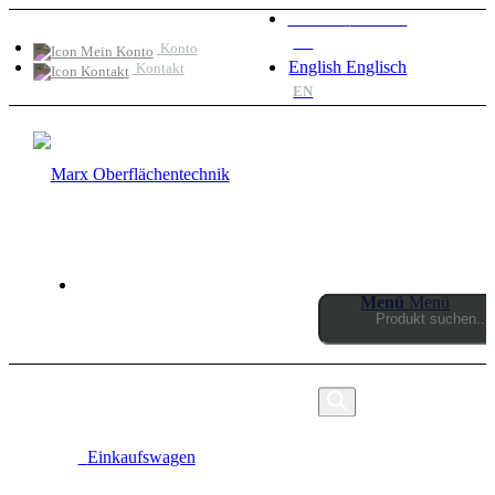
Deutsch
Deutsch
DE
Konto
English
Englisch
Kontakt
EN
Menü
Menü
Products
search
0
Einkaufswagen
MARX OBERFLÄCHENTECHNIK SEIT 1990