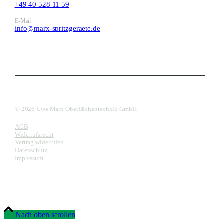
+49 40 528 11 59
E-Mail
info@marx-spritzgeraete.de
© 2026 Uwe Marx Oberflächentechnik GmbH
AGB
Widerrufsrecht
Vertrag widerrufen
Datenschutz
Impressum
Nach oben scrollen