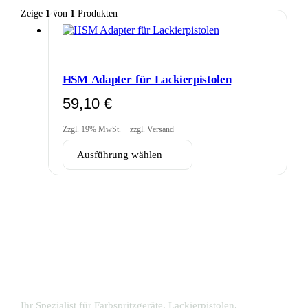
Zeige
1
von
1
Produkten
HSM Adapter für Lackierpistolen
59,10
€
Zzgl. 19% MwSt.
zzgl.
Versand
Dieses
Ausführung wählen
Produkt
weist
mehrere
Varianten
auf.
Die
Optionen
können
auf
der
Produktseite
gewählt
Ihr Spezialist für Farbspritzgeräte, Lackierpistolen,