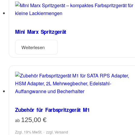
mehrere
Varianten
auf.
Die
Mini Marx Spritzgerät
Optionen
können
auf
Weiterlesen
der
Produktseite
gewählt
werden
Zubehör für Farbspritzgerät M1
125,00
€
ab
Zzgl. 19% MwSt.
zzgl.
Versand