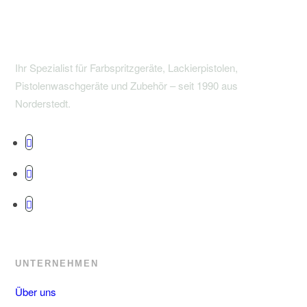
Die
Optionen
können
auf
Ihr Spezialist für Farbspritzgeräte, Lackierpistolen,
der
Pistolenwaschgeräte und Zubehör – seit 1990 aus
Produktseite
Norderstedt.
gewählt
werden
UNTERNEHMEN
Über uns