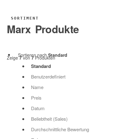
0
SORTIMENT
Marx Produkte
Sortieren nach
Standard
Zeige
7
von
7
Produkten
Standard
Benutzerdefiniert
Name
Preis
Datum
Beliebtheit (Sales)
Durchschnittliche Bewertung