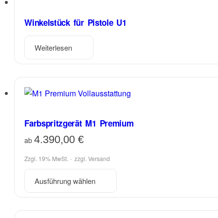
Winkelstück für Pistole U1
Weiterlesen
Farbspritzgerät M1 Premium
4.390,00
€
ab
Zzgl. 19% MwSt.
zzgl.
Versand
Dieses
Ausführung wählen
Produkt
weist