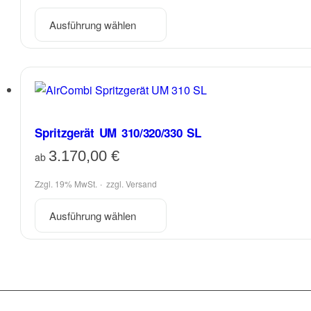
Dieses
Ausführung wählen
Produkt
weist
mehrere
Varianten
auf.
Spritzgerät UM 310/320/330 SL
Die
Optionen
3.170,00
€
ab
können
Zzgl. 19% MwSt.
zzgl.
Versand
auf
der
Dieses
Ausführung wählen
Produktseite
Produkt
gewählt
weist
werden
mehrere
Varianten
auf.