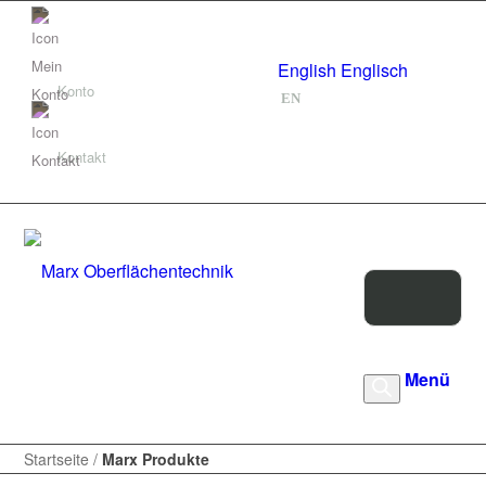
Deutsch
Deutsch
DE
English
Englisch
Konto
EN
Kontakt
Products
Menü
search
Startseite
/
Marx Produkte